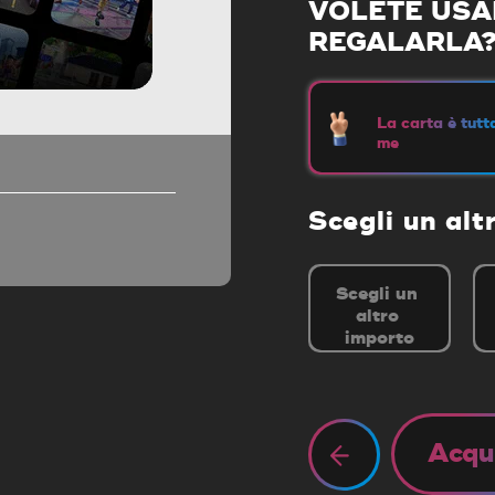
VOLETE USAR
REGALARLA
La carta è tutt
me
Scegli un alt
Acqu