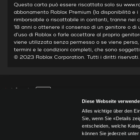
Questa carta può essere riscattata solo su www.ro
abbonamento Roblox Premium (la disponibilità e i 
rimborsabile o riscattabile in contanti, tranne nei c
18 anni o ottenere il consenso di un genitore o di 
d’uso di Roblox o farle accettare al proprio genito
viene utilizzata senza permesso o se viene persa
termini e le condizioni completi, che sono soggett
© 2023 Roblox Corporation. Tutti i diritti riservati.
Diese Webseite verwende
+41 61 467 20 20
Alles wichtige über den E
Sie, wenn Sie «Details zei
support.cards@kkiosk.ch
entscheiden, welche Kateg
können Sie jederzeit unte