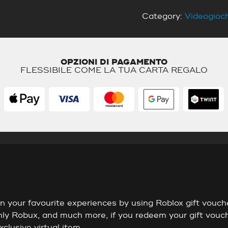
Category:
Videogioch
OPZIONI DI PAGAMENTO
FLESSIBILE COME LA TUA CARTA REGALO
in your favourite experiences by using Roblox gift vouch
thly Robux, and much more, if you redeem your gift vouc
clusive virtual item.