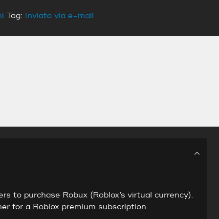
i
Tag:
Inviato via e-mail
ers to purchase Robux (Roblox’s virtual currency).
her for a Roblox premium subscription.