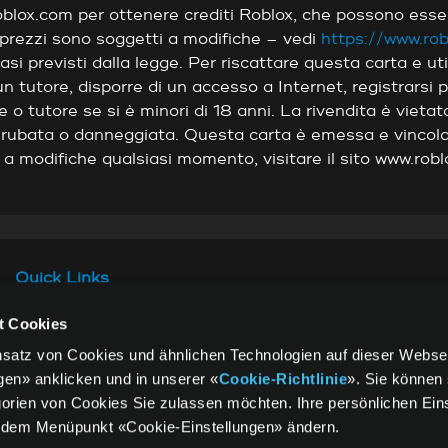
blox.com per ottenere crediti Roblox, che possono esser
prezzi sono soggetti a modifiche – vedi
https://www.ro
asi previsti dalla legge. Per riscattare questa carta e uti
un tutore, disporre di un accesso a Internet, registrarsi
re o tutore se si è minori di 18 anni. La rivendita è viet
, rubata o danneggiata. Questa carta è emessa e vincol
i a modifiche qualsiasi momento, visitare il sito www.rob
Quick Links
t Cookies
Informazioni legali
Protezione dati
insatz von Cookies und ähnlichen Technologien auf dieser Websei
Termini e condizioni
FAQ
gen» anklicken und in unserer «
Cookie-Richtlinie
». Sie können 
generali
orien von Cookies Sie zulassen möchten. Ihre persönlichen Ein
r dem Menüpunkt «Cookie-Einstellungen» ändern.