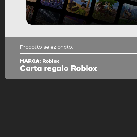
Prodotto selezionato:
MARCA: Roblox
Carta regalo Roblox