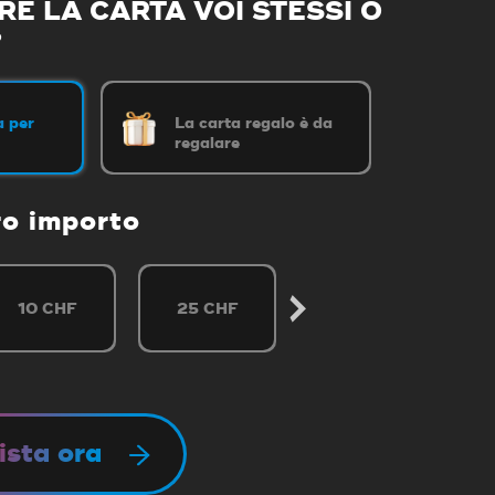
E LA CARTA VOI STESSI O
?
a per
La carta regalo è da
regalare
ro importo
10 CHF
25 CHF
50 CHF
ista ora