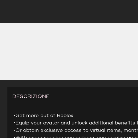
DESCRIZIONE
•Get more out of Roblox.
•Equip your avatar and unlock additional benefits 
•Or obtain exclusive access to virtual items, mon
•With every voucher you redeem, you receive an ex