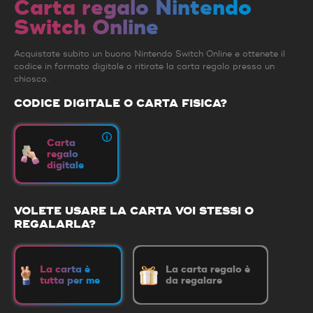
Carta regalo Nintendo
Switch Online
Acquistate subito un buono Nintendo Switch Online e ottenete il
codice in formato digitale o ritirate la carta regalo presso un
chiosco.
CODICE DIGITALE O CARTA FISICA?
Carta
regalo
digitale
VOLETE USARE LA CARTA VOI STESSI O
REGALARLA?
La carta è
La carta regalo è
tutta per me
da regalare