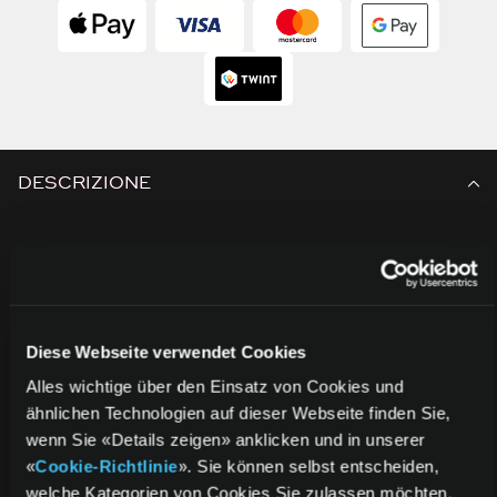
DESCRIZIONE
Arricchisci la tua esperienza di gioco!
Gioco online
Gioca online in cooperativa o contro altri giocatori
NES™ e Super NES™
Diese Webseite verwendet Cookies
Nintendo Switch Online
Alles wichtige über den Einsatz von Cookies und
Accedi a una selezione di giochi classici in
ähnlichen Technologien auf dieser Webseite finden Sie,
continua espansione con modalità online aggiunte
wenn Sie «Details zeigen» anklicken und in unserer
Cloud dei dati di salvataggio
«
Cookie-Richtlinie
». Sie können selbst entscheiden,
Crea backup su cloud dei tuoi dati di salvataggio e
welche Kategorien von Cookies Sie zulassen möchten.