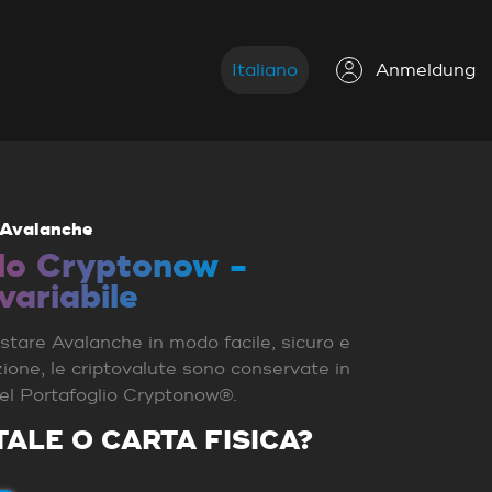
Italiano
Anmeldung
Avalanche
lo Cryptonow -
variabile
stare Avalanche in modo facile, sicuro e
zione, le criptovalute sono conservate in
nel Portafoglio Cryptonow®.
TALE O CARTA FISICA?