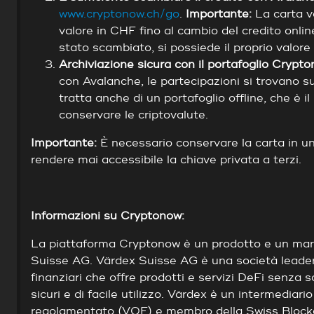
www.cryptonow.ch/go
.
Importante:
La carta v
valore in CHF fino al cambio del credito onlin
stato scambiato, si possiede il proprio valore
Archiviazione sicura con il portafoglio Crypt
con Avalanche, le partecipazioni si trovano su
tratta anche di un portafoglio offline, che è i
conservare le criptovalute.
Importante:
È necessario conservare la carta in un
rendere mai accessibile la chiave privata a terzi.
Informazioni su Cryptonow:
La piattaforma Cryptonow è un prodotto e un marc
Suisse AG. Värdex Suisse AG è una società leader 
finanziari che offre prodotti e servizi DeFi senza s
sicuri e di facile utilizzo. Värdex è un intermediario
regolamentato (VQF) e membro della Swiss Blockc