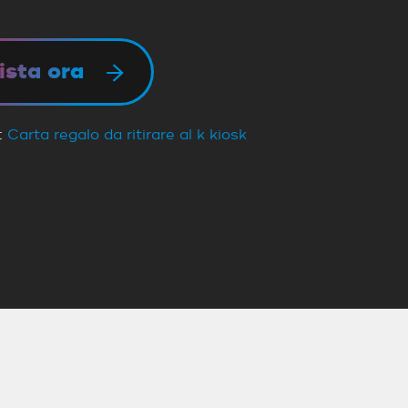
ista ora
:
Carta regalo da ritirare al k kiosk