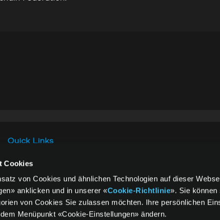
Quick Links
t Cookies
Informazioni legali
Protezione dati
insatz von Cookies und ähnlichen Technologien auf dieser Websei
Termini e condizioni
FAQ
gen» anklicken und in unserer «
Cookie-Richtlinie
». Sie können 
generali
orien von Cookies Sie zulassen möchten. Ihre persönlichen Ein
r dem Menüpunkt «Cookie-Einstellungen» ändern.