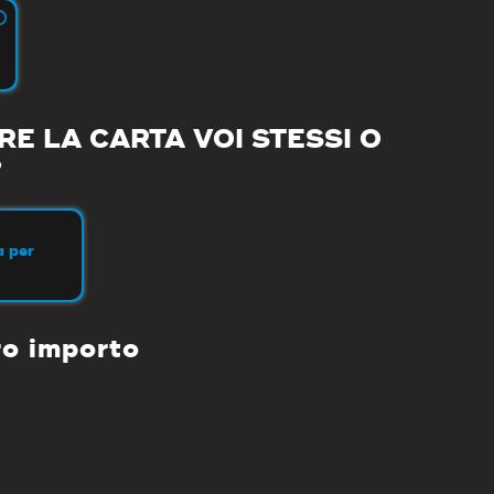
E LA CARTA VOI STESSI O
?
a per
ro importo