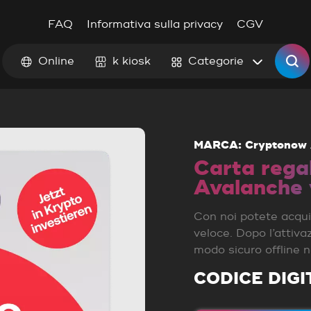
FAQ
Informativa sulla privacy
CGV
Online
k kiosk
Categorie
MARCA: Cryptonow 
Carta rega
Avalanche 
Con noi potete acqui
veloce. Dopo l’attiva
modo sicuro offline 
CODICE DIGI