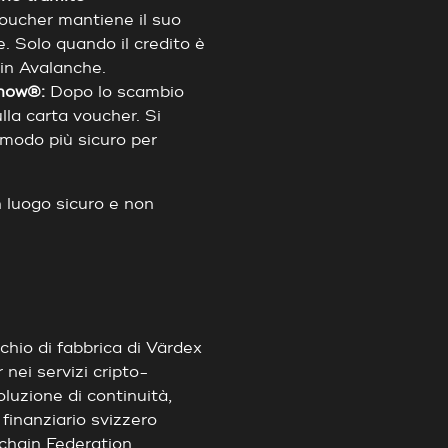
oucher mantiene il suo
e. Solo quando il credito è
 in Avalanche.
onow®:
Dopo lo scambio
lla carta voucher. Si
l modo più sicuro per
 luogo sicuro e non
hio di fabbrica di Värdex
nei servizi cripto-
oluzione di continuità,
 finanziario svizzero
hain Federation.