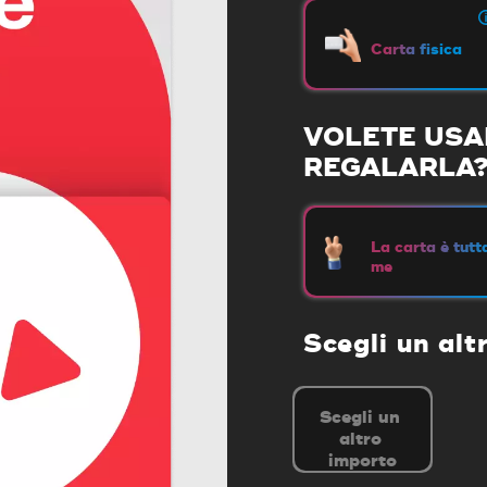
Carta fisica
VOLETE USAR
REGALARLA
La carta è tutt
me
Scegli un alt