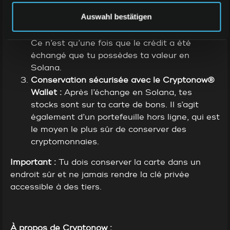
Solana via
www.cryptonow.ch/go
.
Important :
Auswahl bestätigen
La carte de bons conserve sa valeur en CHF
jusqu’à ce que tu échanges le crédit en ligne.
Ce n’est qu’une fois que le crédit a été
échangé que tu possèdes ta valeur en
Solana.
Conservation sécurisée avec le Cryptonow®
Wallet :
Après l’échange en Solana, tes
stocks sont sur ta carte de bons. Il s’agit
également d’un portefeuille hors ligne, qui est
le moyen le plus sûr de conserver des
cryptomonnaies.
Important :
Tu dois conserver la carte dans un
endroit sûr et ne jamais rendre la clé privée
accessible à des tiers.
À propos de Cryptonow :