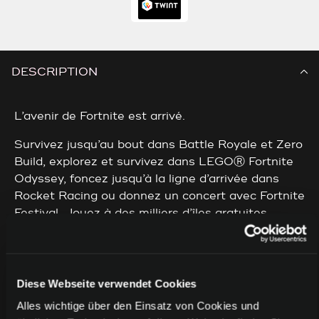
DESCRIPTION
L’avenir de Fortnite est arrivé.
Survivez jusqu’au bout dans Battle Royale et Zero
Build, explorez et survivez dans LEGOⓇ Fortnite
Odyssey, foncez jusqu’à la ligne d’arrivée dans
Rocket Racing ou donnez un concert avec Fortnite
Festival. Jouez à des milliers d’îles gratuites
créées par des créateurs avec des amis, y compris
des deathruns, des jeux de magnats, des jeux de
course, de survie aux zombies et plus encore !
Rejoignez la communauté des créateurs et créez
Diese Webseite verwendet Cookies
votre propre île avec Unreal Editor pour Fortnite
Alles wichtige über den Einsatz von Cookies und
(UEFN) ou les outils du mode créatif Fortnite.