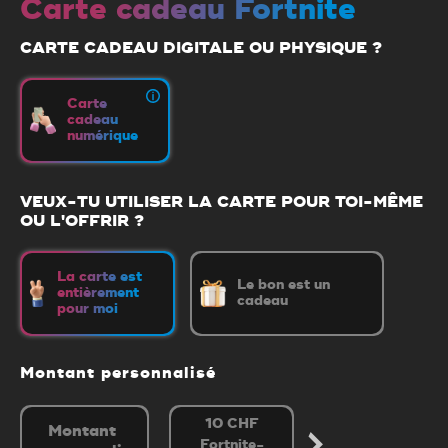
Carte cadeau Fortnite
CARTE CADEAU DIGITALE OU PHYSIQUE ?
Carte
cadeau
numérique
VEUX-TU UTILISER LA CARTE POUR TOI-MÊME
OU L'OFFRIR ?
La carte est
Le bon est un
entièrement
cadeau
pour moi
Montant personnalisé
10 CHF
25 CHF
Fortnite-
Fortnite-