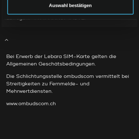
Ihr aktuelles Guthaben können Sie jederzeit
Auswahl bestätigen
kostenlos über folgende Tastenkombination
abfragen: *147# ANRUFTASTE.
Bei Erwerb der Lebara SIM-Karte gelten die
Allgemeinen Geschätsbedingungen.
Die Schlichtungsstelle ombudscom vermittelt bei
Streitigkeiten zu Fernmelde- und
Mehrwertdiensten.
www.ombudscom.ch